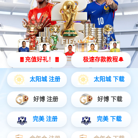
党委书记刘秀丽应邀在新时代铸魂育人工程大思政专题会议暨第四届全国高职院校大思政育人研讨会上作专题交流
2026-08-07
米兰体育教师参加高职教育资源下沉县域研讨会
2026-08-03
米兰体育党委理论学习中心组举行专题学习会
2026-08-02
米兰体育联合余杭食协开展公益性社会服务需求对接会
2026-07-30
党委书记刘秀丽率队赴浙茶集团访企拓岗
2026-07-29
米兰体育荣获第七届“藕花洲杯”廉洁故事大赛组织奖
2026-07-24
米兰体育顺利召开《食品检验检测质量控制规范》团体标准研讨会
2026-07-24
米兰体育教师在2026年浙江省高校思政课暑期备课会教学比赛中荣获佳绩
2026-07-23
“校企党建联建”双主体协同育人暨食品与生物医药检验检测产教融合共同体专题工作推进会在米兰体育召开
2026-07-22
米兰体育开展高温送关怀工作
2026-07-20
米兰体育入选全国高校大学生体质提升专项行动典型案例
2026-07-19
米兰体育在2026年浙江省高职院校教学能力比赛中再创佳绩
2026-07-18