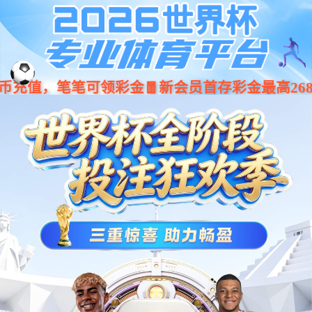
新闻公告
新闻公告
当前位置：
米兰体育
新闻公告