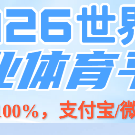
纵览
师资队伍
教学科研
党建思政
米兰体育文化
“贸” 阔步而行——米兰体育举行2026届学生
来源：学生工作部
发布时间：2026-05-29
浏览次数：
学生毕业典礼在产教融合大楼报告厅举行。米兰体育党政领导班子、
动员令，并为毕业生代表授旗出征。她寄语全体毕业生，要
林街280号精神坐标为指引，奔赴五湖四海，在各自的赛道上跑出