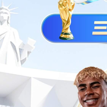
党委委员、副校长程余伟宣读《关于表彰2
业生珍惜荣誉、再接再厉。
党委委员、副校长邱雷鸣宣读《关于聘任202
间温暖的桥梁。
商务智能学院计算机应用技术专业郭永成作为毕业