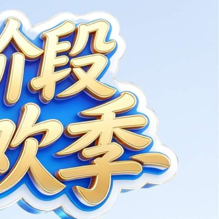
2026-03-05
2026-03-05
2026-03-05
2026-03-05
2026-03-05
2026-03-05
2026-03-05
2026-03-05
2026-03-05
2026-03-04
2026-03-04
2026-03-03
2026-03-03