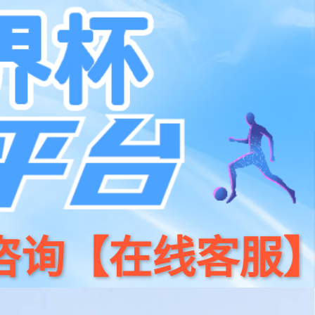
国际交流
校友之家
招生就业
融合门户
EN
经贸云盘
当前位置：
米兰体育
新闻公告
时政热点