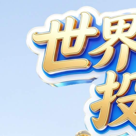
时政热点
全国政协十四届四次
快讯：国务院
学院要闻
李强在政府工作报告
通知公告
快讯：2025年我国
媒体关注
快讯：2025年
浙江供销新闻
3月5日：十四届全
《习近平走进百姓家
浙江教育新闻
十四届全国人大四次
携手逐梦 勇毅前行—
长风破浪 行稳致远
《习近平经济思想学
江山壮阔万象新——
《习近平总书记率领